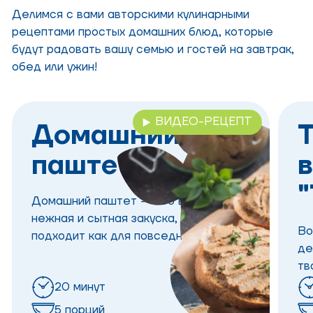
Делимся с вами авторскими кулинарными
рецептами простых домашних блюд, которые
будут радовать вашу семью и гостей на завтрак,
обед или ужин!
ВИДЕО-РЕЦЕПТ
Домашний
Т
паштет
Домашний паштет — это вкусная,
нежная и сытная закуска, которая
Во
подходит как для повседневного, так
де
и для праздничного стола.
тв
го
20 минут
15
5 порций