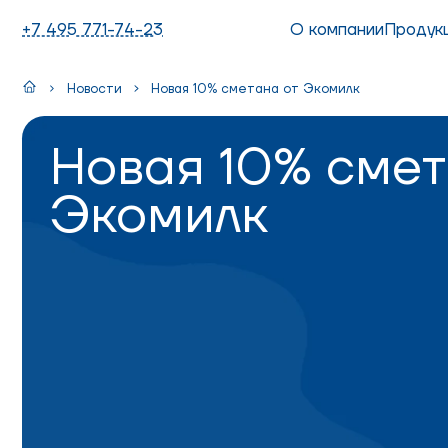
+7 495 771-74-23
О компании
Продук
Новости
Новая 10% сметана от Экомилк
Новая 10% смет
Экомилк