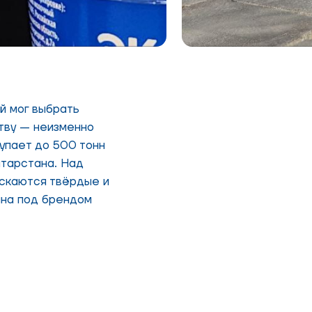
й мог выбрать
ству — неизменно
упает до 500 тонн
атарстана. Над
ускаются твёрдые и
упна под брендом