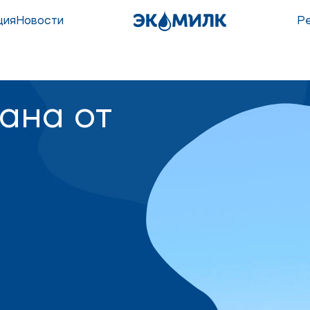
ция
Новости
Р
ана от