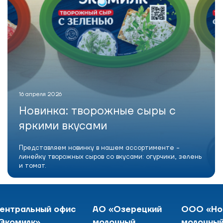
16 апреля 2026
Новинка: творожные сыры с
яркими вкусами
Представляем новинку в нашем ассортименте -
линейку творожных сыров со вкусами: огурчики, зелень
и томат.
ентральный офис
АО «Озерецкий
ООО «Но
Экомилк»
молочный
молочный