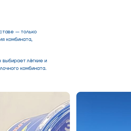
оставе — только
ия комбината,
о выбирает лёгкие и
лочного комбината.