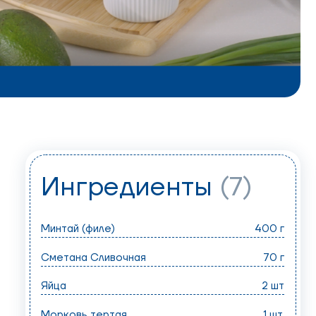
Ингредиенты
(7)
Минтай (филе)
400 г
Сметана Сливочная
70 г
Яйца
2 шт
Морковь тертая
1 шт.