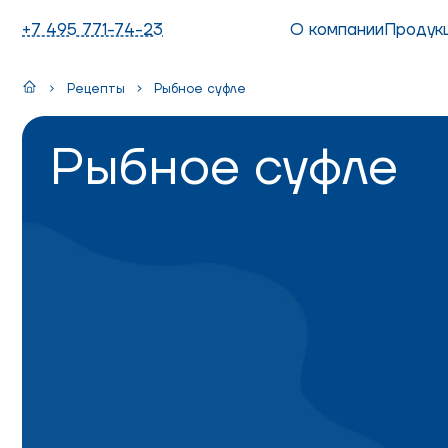
+7 495 771-74-23
О компании
Продук
Рецепты
Рыбное суфле
Рыбное суфле