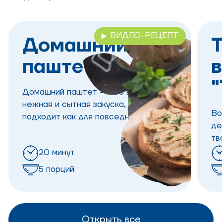
ВИДЕО-РЕЦЕПТ
Домашний
Т
паштет
Домашний паштет — это вкусная,
нежная и сытная закуска, которая
Во
подходит как для повседневного, так
де
и для праздничного стола.
тв
го
20 минут
15
5 порций
Открыть все