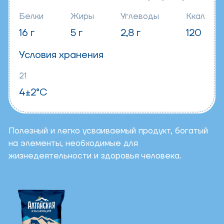
Белки
Жиры
Углеводы
Ккал
16 г
5 г
2,8 г
120
Условия хранения
21
4±2°C
Полезный и легко усваиваемый продукт, богатый
на элементы, необходимые для
жизнедеятельности и здоровья человека.