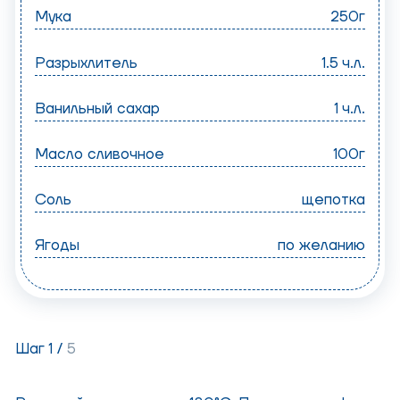
Мука
250г
Разрыхлитель
1.5 ч.л.
Ванильный сахар
1 ч.л.
Масло сливочное
100г
Соль
щепотка
Ягоды
по желанию
Шаг 1 /
5