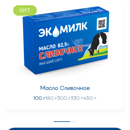
ХИТ
Масло Сливочное
100 г
180 г
300 г
330 г
450 г