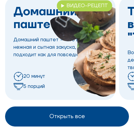
ВИДЕО-РЕЦЕПТ
Домашний
Т
паштет
Домашний паштет — это вкусная,
нежная и сытная закуска, которая
Во
подходит как для повседневного, так
де
и для праздничного стола.
тв
го
20 минут
15
5 порций
Открыть все